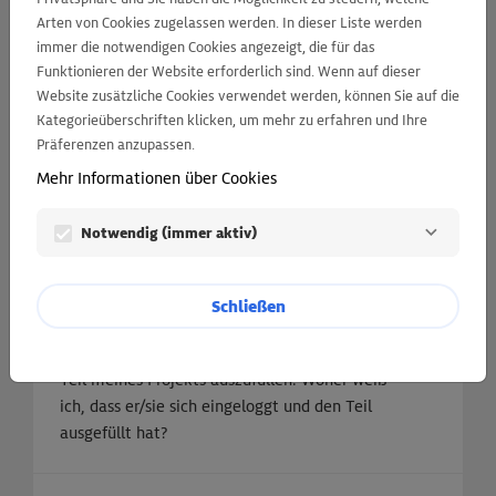
aber wenn ich auf den per E-Mail erhaltenen
Arten von Cookies zugelassen werden. In dieser Liste werden
Link klicke, wird eine Fehlermeldung
immer die notwendigen Cookies angezeigt, die für das
angezeigt.
Funktionieren der Website erforderlich sind. Wenn auf dieser
Website zusätzliche Cookies verwendet werden, können Sie auf die
Kategorieüberschriften klicken, um mehr zu erfahren und Ihre
Ich klicke im Formular auf "Nächste Seite",
Präferenzen anzupassen.
ich bleibe aber auf der gleichen Seite hängen.
Mehr Informationen über Cookies
Notwendig (immer aktiv)
Wie kann ich den ersten Teil meines
eingereichten Projekts noch einmal lesen?
Schließen
Ich habe einen Teilnehmer eingeladen, einen
Teil meines Projekts auszufüllen. Woher weiß
ich, dass er/sie sich eingeloggt und den Teil
ausgefüllt hat?